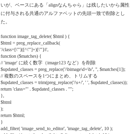
いが、ベースにある「alignなんちゃら」は残したいから属性
に付与される共通のアルファベットの先頭一致で削除とし
た。
function image_tag_delete( $html ) {
$html = preg_replace_callback(
'/class=[\'"]([^\'"]+)[\'"]/i',
function ($matches) {
// 'image' に続く数字（image123 など）を削除
$updated_classes = preg_replace('/\bimage\d+\b/', '', $matches[1]);
// 複数のスペースを1つにまとめ、トリムする
$updated_classes = trim(preg_replace('/\s+/', ' ', $updated_classes));
return 'class="' . $updated_classes . '"';
},
$html
);
return $html;
}
add_filter( 'image_send_to_editor', 'image_tag_delete', 10 );