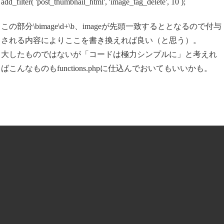
add_filter( 'post_thumbnail_html', 'image_tag_delete', 10 );
この部分\bimage\d+\b、imageが先頭一致するととなるので付与
される内容によりここを書き換えれば良い（と思う）。
大したものではないが「コードは極力シンプルに」と考えれ
ばこんなものもfunctions.phpに仕込んでおいてもいいかも。