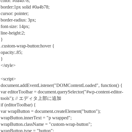
color: #0a4b78;
border:1px solid #0a4b78;
cursor: pointer;
border-radius: 3px;
font-size: 14px;
line-height:2;
}
.custom-wrap-button:hover {
opacity:.85;
}
</style>
<script>
document.addEventListener("DOMContentLoaded", function() {
var editorToolbar = document.querySelector("#wp-content-editor-
tools"); // エディタ上部に追加
if (editorToolbar) {
var wrapButton = document.createElement("button");
wrapButton.innerText = "p wrapped";
wrapButton.className = "custom-wrap-button";
wrapButton.type = "button";