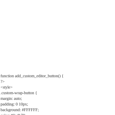
function add_custom_editor_button() {
?>
<style>
.custom-wrap-button {
margin: auto;
padding: 0 10px;
background: #FFFFFF;