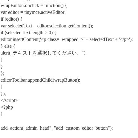
wrapButton.onclick = function() {
var editor = tinymce.activeEditor;
if (editor) {
var selectedText = editor.selection.getContent();
if (selectedText.length > 0) {
editor.insertContent('<p class="wrapped">' + selectedText + '</p>');
} else {
alert("テキストを選択してください。");
}
}
};
editorToolbar.appendChild(wrapButton);
}
});
</script>
<?php
}
add_action("admin_head", "add_custom_editor_button");