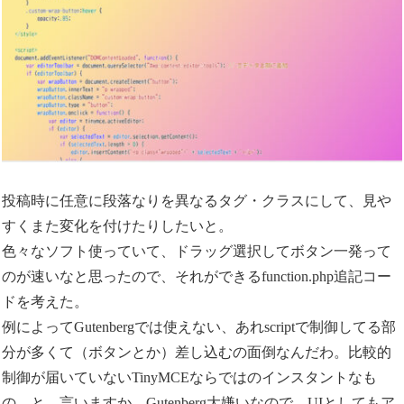
投稿時に任意に段落なりを異なるタグ・クラスにして、見や
すくまた変化を付けたりしたいと。
色々なソフト使っていて、ドラッグ選択してボタン一発って
のが速いなと思ったので、それができるfunction.php追記コー
ドを考えた。
例によってGutenbergでは使えない、あれscriptで制御してる部
分が多くて（ボタンとか）差し込むの面倒なんだわ。比較的
制御が届いていないTinyMCEならではのインスタントなも
の。と、言いますか、Gutenberg大嫌いなので。UIとしてもア