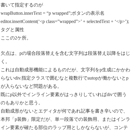
書いて指定するのが
wrapButton.innerText = “p wrapped”;ボタンの表示名
editor.insertContent(‘<p class=”wrapped”>’ + selectedText + ‘</p>’);
タグと属性
ここの2ケ所。
欠点は、pの場合段落替えを含む文字列は段落替え以降をはじ
く。
これは自動成形機能によるものだが、文字列をp生成にかかわ
らないdiv.指定クラスで囲むなと複数行でautopが働かないとp
が入らないなど問題がある。
既にp以外でインライン要素がはっきりしていればdivで囲う
のもありかと思う。
自動成形がないとエディタが何であれ記事を書き辛いので、
本邦「p装飾」限定だが、単一段落での装飾用、またはインラ
イン要素が確たる部位のラップ用としかならないが、コンテ