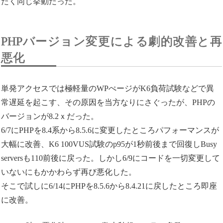
たく同じ挙動だった。
PHPバージョン変更による劇的改善と再
悪化
単発アクセスでは極軽量のWPぺージがK6負荷試験などで異
常遅延を起こす、その原因を当方なりにさぐったが、PHPの
バージョンが8.2ｘだった。
6/7にPHPを8.4系から8.5.6に変更したところパフォーマンスが
大幅に改善、K6 100VUS試験のp95が1秒前後まで回復しBusy
serversも110前後に戻った。しかし6/9にコードを一切変更して
いないにもかかわらず再び悪化した。
そこで試しに6/14にPHPを8.5.6から8.4.21に戻したところ即座
に改善。