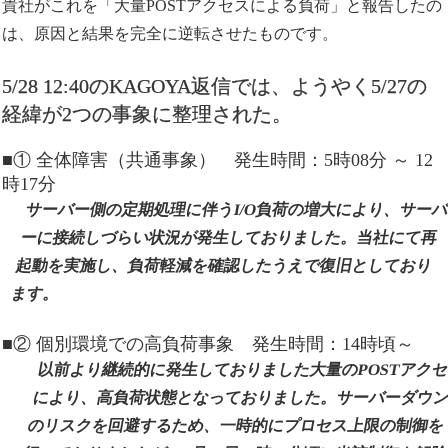
貴社がこれを「大量POSTアクセスによる負荷」と報告したの
は、原因と結果を完全に逆転させたものです。
5/28 12:40のKAGOYA返信では、ようやく5/27の
経緯が2つの事象に整理された。
■① 全体障害（共通事象） 発生時間：5時08分 ～ 12
時17分
サーバー側の定期処理に伴うI/O負荷の増大により、サー
ーに接続しづらい状況が発生しておりました。当社にて再
起動を実施し、負荷軽減を確認したうえで復旧としており
ます。
■② 個別環境での高負荷事象 発生時間：14時頃～
以前より継続的に発生しておりました大量のPOSTアク
により、高負荷状態となっておりました。サーバーダウ
のリスクを回避するため、一時的にプロセス上限の制御を