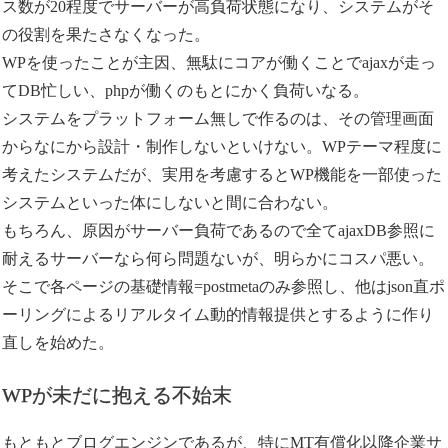
ス数が20程度でサーバーが高負荷状態になり、システムがそ
の役割を果たさなくなった。
WPを使ったことが主因、無駄にコアが働くことでajaxが走っ
てDB忙しい、phpが働くのもとにかく負荷いなる。
システムをプラットフォーム無しで作るのは、その管理画面
からなにから設計・制作しないといけない。WPテーマ程度に
考えたシステムだが、実用を考慮するとWP機能を一部使った
システムといった体にしないと間に合わない。
もちろん、原因がサーバー負荷であるので全てajaxDB参照に
耐えるサーバーなら何ら問題ないが、明らかにコスパ悪い。
そこで各ページの基礎情報=postmetaのみ参照し、他はjson直ポ
ーリングによるリアルタイム動的情報提供とするように作り
直しを始めた。
WPが未だに抱える不始末
もともとブログエンジンであるが、特にMT有償化以降企業サ