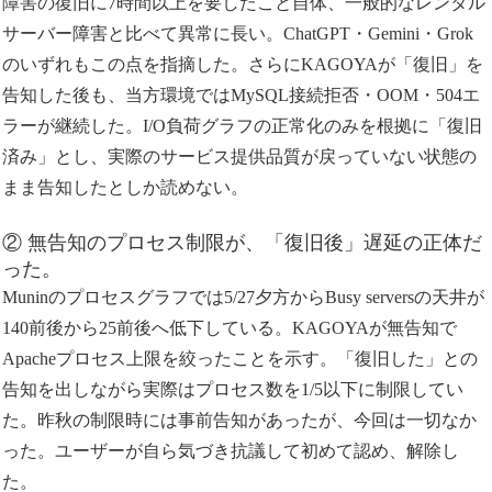
障害の復旧に7時間以上を要したこと自体、一般的なレンタル
サーバー障害と比べて異常に長い。ChatGPT・Gemini・Grok
のいずれもこの点を指摘した。さらにKAGOYAが「復旧」を
告知した後も、当方環境ではMySQL接続拒否・OOM・504エ
ラーが継続した。I/O負荷グラフの正常化のみを根拠に「復旧
済み」とし、実際のサービス提供品質が戻っていない状態の
まま告知したとしか読めない。
② 無告知のプロセス制限が、「復旧後」遅延の正体だ
った。
Muninのプロセスグラフでは5/27夕方からBusy serversの天井が
140前後から25前後へ低下している。KAGOYAが無告知で
Apacheプロセス上限を絞ったことを示す。「復旧した」との
告知を出しながら実際はプロセス数を1/5以下に制限してい
た。昨秋の制限時には事前告知があったが、今回は一切なか
った。ユーザーが自ら気づき抗議して初めて認め、解除し
た。