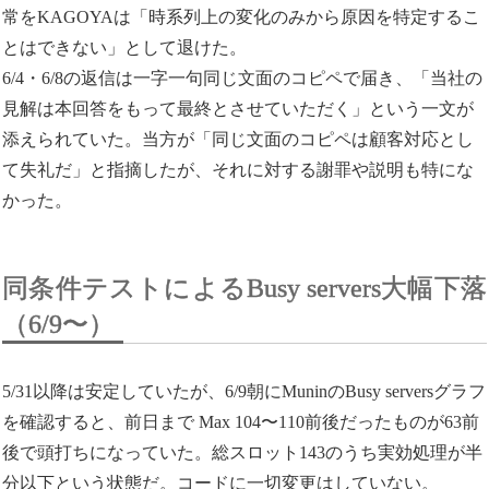
常をKAGOYAは「時系列上の変化のみから原因を特定するこ
とはできない」として退けた。
6/4・6/8の返信は一字一句同じ文面のコピペで届き、「当社の
見解は本回答をもって最終とさせていただく」という一文が
添えられていた。当方が「同じ文面のコピペは顧客対応とし
て失礼だ」と指摘したが、それに対する謝罪や説明も特にな
かった。
同条件テストによるBusy servers大幅下落
（6/9〜）
5/31以降は安定していたが、6/9朝にMuninのBusy serversグラフ
を確認すると、前日まで Max 104〜110前後だったものが63前
後で頭打ちになっていた。総スロット143のうち実効処理が半
分以下という状態だ。コードに一切変更はしていない。