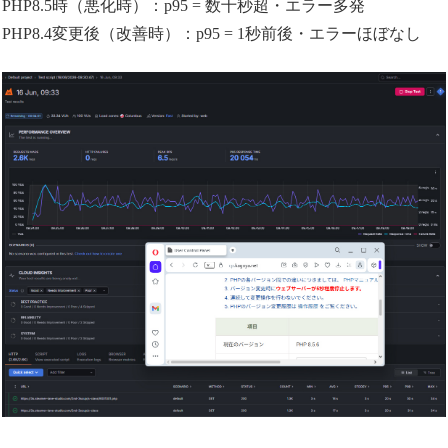
PHP8.5時（悪化時）：p95 = 数十秒超・エラー多発
PHP8.4変更後（改善時）：p95 = 1秒前後・エラーほぼなし