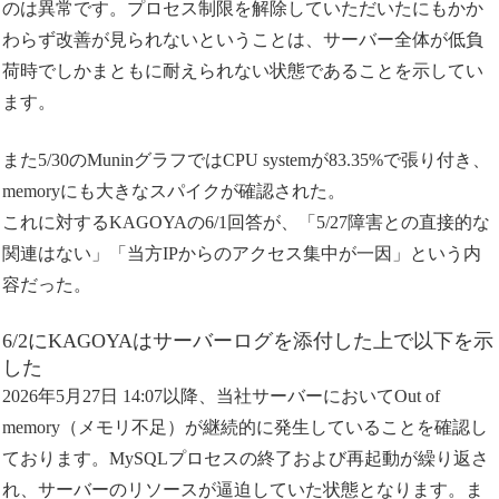
のは異常です。プロセス制限を解除していただいたにもかか
わらず改善が見られないということは、サーバー全体が低負
荷時でしかまともに耐えられない状態であることを示してい
ます。
また5/30のMuninグラフではCPU systemが83.35%で張り付き、
memoryにも大きなスパイクが確認された。
これに対するKAGOYAの6/1回答が、「5/27障害との直接的な
関連はない」「当方IPからのアクセス集中が一因」という内
容だった。
6/2にKAGOYAはサーバーログを添付した上で以下を示
した
2026年5月27日 14:07以降、当社サーバーにおいてOut of
memory（メモリ不足）が継続的に発生していることを確認し
ております。MySQLプロセスの終了および再起動が繰り返さ
れ、サーバーのリソースが逼迫していた状態となります。ま