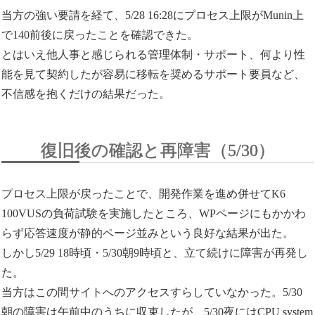
当方の強い要請を経て、5/28 16:28にプロセス上限がMunin上
で140前後に戻ったことを確認できた。
とはいえ他人事と感じられる管理体制・サポート、何より性
能を見て契約したが容易に移転を奨めるサポート要員など、
不信感を抱くだけの結果だった。
復旧後の確認と再障害（5/30）
プロセス上限が戻ったことで、開発作業を進め併せてK6
100VUSの負荷試験を実施したところ、WPページにもかかわ
らず応答速度が静的ページ並みという良好な結果が出た。
しかし5/29 18時頃・5/30朝9時頃と、立て続けに障害が再発し
た。
当方はこの間サイトへのアクセスすらしていなかった。5/30
朝の障害は午前中のうちに収束したが、5/30夜にはCPU system