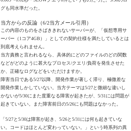
グも同水準だった。
当方からの反論（6/2当方メール引用）
この内容のものをさばききれないサーバーが、「仮想専用サ
ーバー（1コア4GB）」としての契約仕様を満たしているとは
到底考えられません。
当方責務と言われるなら、具体的にどのファイルのどの関数
などがどのように甚大なプロセス/クエリ/負荷を発生させた
か、正確なログなどをいただけますか。
障害当日である5/27以降、開発作業が著しく滞り、極微差な
開発作業しかしていない。当方テーマは5/27と微細な違いし
かないが5/30にまた度重なる障害が起きたが、5/31には問題が
起きていない。また障害前日の5/26にも問題はなかった。
「5/27と5/30は障害が起き、5/26と5/31には何も起きていな
い。コードはほとんど変わっていない。」という時系列の異