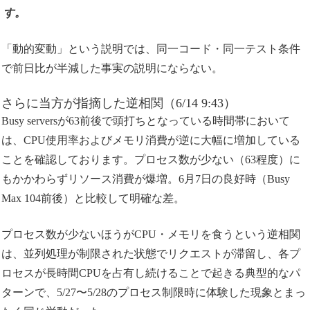
す。
「動的変動」という説明では、同一コード・同一テスト条件
で前日比が半減した事実の説明にならない。
さらに当方が指摘した逆相関（6/14 9:43）
Busy serversが63前後で頭打ちとなっている時間帯において
は、CPU使用率およびメモリ消費が逆に大幅に増加している
ことを確認しております。プロセス数が少ない（63程度）に
もかかわらずリソース消費が爆増。6月7日の良好時（Busy
Max 104前後）と比較して明確な差。
プロセス数が少ないほうがCPU・メモリを食うという逆相関
は、並列処理が制限された状態でリクエストが滞留し、各プ
ロセスが長時間CPUを占有し続けることで起きる典型的なパ
ターンで、5/27〜5/28のプロセス制限時に体験した現象とまっ