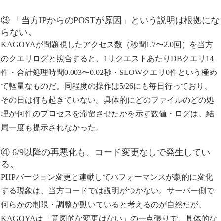
③ 「当方IPからのPOSTが原因」という説明は根拠にな
らない。
KAGOYAが問題視したアクセス数（秒間1.7〜2.0回）を当方
のクエリログと照合すると、1リクエストあたりDBクエリ14
件・合計処理時間0.003〜0.02秒・SLOWクエリ0件という極め
て軽量なものだ。同程度の操作は5/26にも毎日行っており、
その日は何も起きていない。具体的にどのファイルのどの処
理が何件のプロセスを滞留させたかを示す数値・ログは、結
局一度も提示されなかった。
④ 6/9以降の再悪化も、コード変更なしで発生してい
る。
PHPバージョン変更と連動してパフォーマンスが劇的に変化
する現象は、当方コードでは説明がつかない。サーバー側で
何らかの制限・調整が動いていると考えるのが自然だが、
KAGOYAは「意図的な変更はない」の一点張りで、具体的な