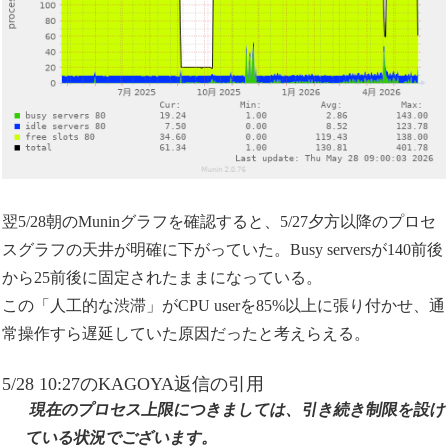
翌5/28朝のMuninグラフを確認すると、5/27夕方以降のプロセ
スグラフの天井が明確に下がっていた。Busy serversが140前後
から25前後に固定されたままになっている。
この「人工的な渋滞」がCPU userを85%以上に張り付かせ、通
常操作すら遅延していた原因だったと考えらえる。
5/28 10:27のKAGOYA返信の引用
現在のプロセス上限につきましては、引き続き制限を設
ている状況でございます。