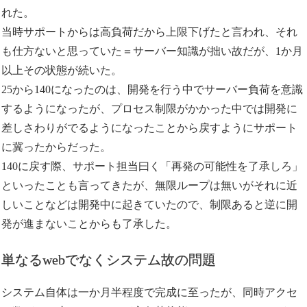
れた。
当時サポートからは高負荷だから上限下げたと言われ、それ
も仕方ないと思っていた＝サーバー知識が拙い故だが、1か月
以上その状態が続いた。
25から140になったのは、開発を行う中でサーバー負荷を意識
するようになったが、プロセス制限がかかった中では開発に
差しさわりがでるようになったことから戻すようにサポート
に冀ったからだった。
140に戻す際、サポート担当曰く「再発の可能性を了承しろ」
といったことも言ってきたが、無限ループは無いがそれに近
しいことなどは開発中に起きていたので、制限あると逆に開
発が進まないことからも了承した。
単なるwebでなくシステム故の問題
システム自体は一か月半程度で完成に至ったが、同時アクセ