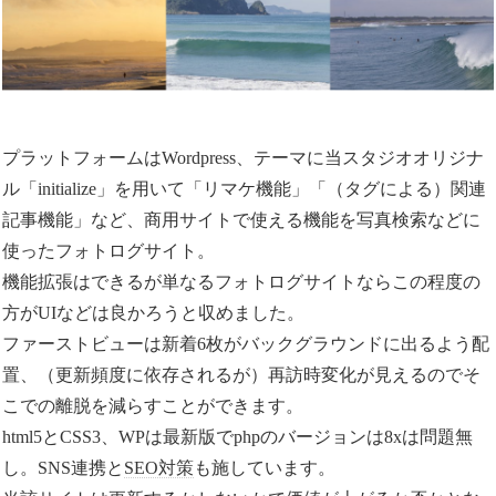
プラットフォームはWordpress、テーマに当スタジオオリジナ
ル「initialize」を用いて「リマケ機能」「（タグによる）関連
記事機能」など、商用サイトで使える機能を写真検索などに
使ったフォトログサイト。
機能拡張はできるが単なるフォトログサイトならこの程度の
方がUIなどは良かろうと収めました。
ファーストビューは新着6枚がバックグラウンドに出るよう配
置、（更新頻度に依存されるが）再訪時変化が見えるのでそ
こでの離脱を減らすことができます。
html5とCSS3、WPは最新版でphpのバージョンは8xは問題無
し。SNS連携と
SEO対策
も施しています。