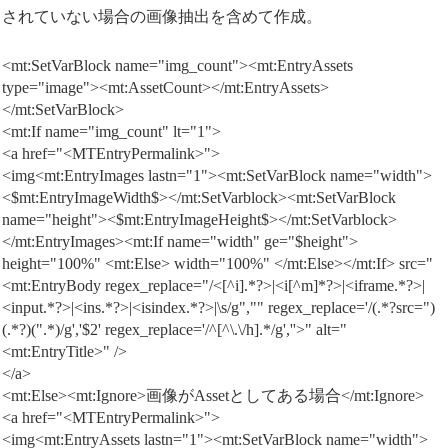
されていない場合の画像抽出を含めて作成。
<mt:SetVarBlock name="img_count"><mt:EntryAssets
type="image"><mt:AssetCount></mt:EntryAssets>
</mt:SetVarBlock>
<mt:If name="img_count" lt="1">
<a href="<MTEntryPermalink>">
<img<mt:EntryImages lastn="1"><mt:SetVarBlock name="width">
<$mt:EntryImageWidth$></mt:SetVarblock><mt:SetVarBlock
name="height"><$mt:EntryImageHeight$></mt:SetVarblock>
</mt:EntryImages><mt:If name="width" ge="$height">
height="100%" <mt:Else> width="100%" </mt:Else></mt:If> src="
<mt:EntryBody regex_replace="/<[^i].*?>|<i[^m]*?>|<iframe.*?>|
<input.*?>|<ins.*?>|<isindex.*?>|\s/g","" regex_replace='/(.*?src=")
(.*?)(".*)/g','$2' regex_replace='/^[^\.\/h].*/g',''>" alt="
<mt:EntryTitle>" />
</a>
<mt:Else><mt:Ignore>画像がAssetとしてある場合</mt:Ignore>
<a href="<MTEntryPermalink>">
<img<mt:EntryAssets lastn="1"><mt:SetVarBlock name="width">