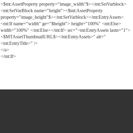
<$mt:AssetProperty property="image_width"$></mt:SetVarblock>
<mt:SetVarBlock name="height"><$mt:AssetProperty
property="image_height"$></mt:SetVarblock></mt:EntryAssets>
<mt:If name="width" ge="$height"> height="100%" <mt:Else>
width="100%" </mt:Else></mt:If> src="<mt:EntryAssets lastn="1">
<$MTAssetThumbnailURL$></mt:EntryAssets>" alt="
<mt:EntryTitle>" />
</a>
</mt:If>