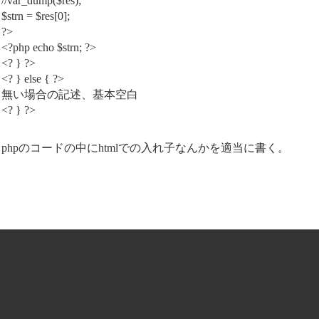
//var_dump($res);
$strn = $res[0];
?>
<?php echo $strn; ?>
<? } ?>
<? } else { ?>
無い場合の記述、基本空白
<? } ?>
phpのコードの中にhtmlでの入れ子なんかを適当に書く。