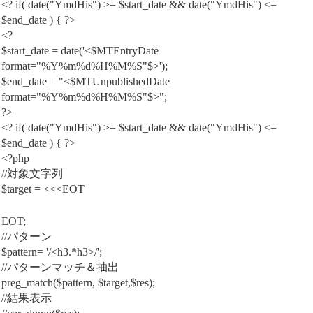
<? if( date("YmdHis") >= $start_date && date("YmdHis") <=
$end_date ) { ?>
<?
$start_date = date('<$MTEntryDate
format="%Y%m%d%H%M%S"$>');
$end_date = "<$MTUnpublishedDate
format="%Y%m%d%H%M%S"$>";
?>
<? if( date("YmdHis") >= $start_date && date("YmdHis") <=
$end_date ) { ?>
<?php
//対象文字列
$target = <<<EOT
EOT;
//パターン
$pattern= '/<h3.*h3>/';
//パターンマッチ＆抽出
preg_match($pattern, $target,$res);
//結果表示