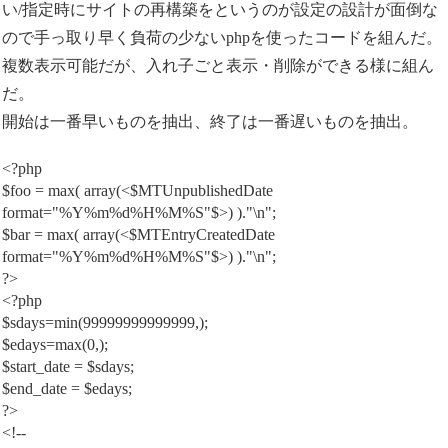
い/指定時にサイトの再構築をというのが設定の設計が面倒な
ので手っ取り早く負荷の少ないphpを使ったコードを組んだ。
複数表示可能だが、入れ子ごと表示・削除ができる様に組ん
だ。
開始は一番早いものを抽出、終了は一番遅いものを抽出。
<?php
$foo = max( array(<$MTUnpublishedDate
format="%Y%m%d%H%M%S"$>) )."\n";
$bar = max( array(<$MTEntryCreatedDate
format="%Y%m%d%H%M%S"$>) )."\n";
?>
<?php
$sdays=min(99999999999999,);
$edays=max(0,);
$start_date = $sdays;
$end_date = $edays;
?>
<!--