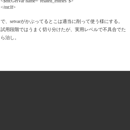
<$mt:GetVar name="related_entries"$>
</mt:If>
で、setvarがかぶってるとこは適当に削って使う様にする。
試用段階ではうまく切り分けたが、実用レベルで不具合でた
ら治し。