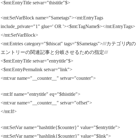
<$mt:EntryTitle setvar="thistitle"$>
<mt:SetVarBlock name="Sametags"><mt:EntryTags
include_private="1" glue=' OR '><$mt:TagName$></mt:EntryTags>
</mt:SetVarBlock>
<mt:Entries category="$thiscat" tags="$Sametags">///カテゴリ内の
エントリーの関連記事と分岐させるための指定///
<$mt:EntryTitle setvar="entrytitle"$>
<$mt:EntryPermalink setvar="link">
<mt:var name="__counter__" setvar="counter">
<mt:If name="entrytitle" eq="$thistitle">
<mt:var name="__counter__" setvar="offset">
</mt:If>
<mt:SetVar name="hashtitle{$counter}" value="$entrytitle">
<mt:SetVar name="hashlink{$counter}" value="$link">