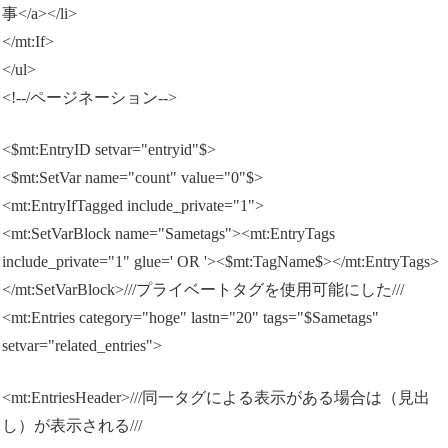
事</a></li>
</mt:If>
</ul>
<!--/ページネーション-->
<$mt:EntryID setvar="entryid"$>
<$mt:SetVar name="count" value="0"$>
<mt:EntryIfTagged include_private="1">
<mt:SetVarBlock name="Sametags"><mt:EntryTags
include_private="1" glue=' OR '><$mt:TagName$></mt:EntryTags>
</mt:SetVarBlock>///プライベートタグを使用可能にした///
<mt:Entries category="hoge" lastn="20" tags="$Sametags"
setvar="related_entries">
<mt:EntriesHeader>///同一タグによる表示がある場合は（見出
し）が表示される///