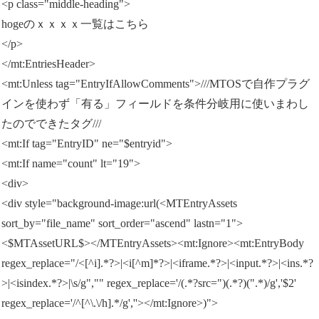
<p class="middle-heading">
hogeのｘｘｘｘ一覧はこちら
</p>
</mt:EntriesHeader>
<mt:Unless tag="EntryIfAllowComments">///MTOSで自作プラグ
インを使わず「有る」フィールドを条件分岐用に使いまわし
たのでできたタグ///
<mt:If tag="EntryID" ne="$entryid">
<mt:If name="count" lt="19">
<div>
<div style="background-image:url(<MTEntryAssets
sort_by="file_name" sort_order="ascend" lastn="1">
<$MTAssetURL$></MTEntryAssets><mt:Ignore><mt:EntryBody
regex_replace="/<[^i].*?>|<i[^m]*?>|<iframe.*?>|<input.*?>|<ins.*?
>|<isindex.*?>|\s/g","" regex_replace='/(.*?src=")(.*?)(".*)/g','$2'
regex_replace='/^[^\.\/h].*/g',''></mt:Ignore>)">