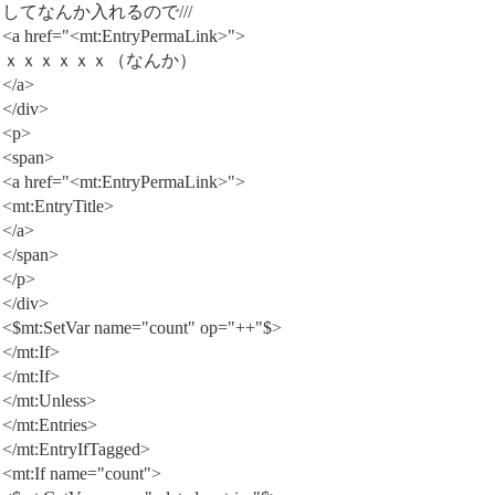
してなんか入れるので///
<a href="<mt:EntryPermaLink>">
ｘｘｘｘｘｘ（なんか）
</a>
</div>
<p>
<span>
<a href="<mt:EntryPermaLink>">
<mt:EntryTitle>
</a>
</span>
</p>
</div>
<$mt:SetVar name="count" op="++"$>
</mt:If>
</mt:If>
</mt:Unless>
</mt:Entries>
</mt:EntryIfTagged>
<mt:If name="count">