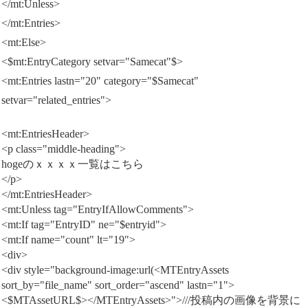
</mt:Unless>
</mt:Entries>
<mt:Else>
<$mt:EntryCategory setvar="Samecat"$>
<mt:Entries lastn="20" category="$Samecat"
setvar="related_entries">
<mt:EntriesHeader>
<p class="middle-heading">
hogeのｘｘｘｘ一覧はこちら
</p>
</mt:EntriesHeader>
<mt:Unless tag="EntryIfAllowComments">
<mt:If tag="EntryID" ne="$entryid">
<mt:If name="count" lt="19">
<div>
<div style="background-image:url(<MTEntryAssets
sort_by="file_name" sort_order="ascend" lastn="1">
<$MTAssetURL$></MTEntryAssets>">///投稿内の画像を背景に