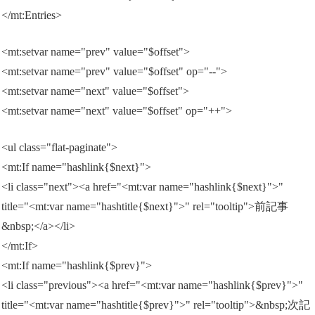
</mt:Entries>
<mt:setvar name="prev" value="$offset">
<mt:setvar name="prev" value="$offset" op="--">
<mt:setvar name="next" value="$offset">
<mt:setvar name="next" value="$offset" op="++">
<ul class="flat-paginate">
<mt:If name="hashlink{$next}">
<li class="next"><a href="<mt:var name="hashlink{$next}">"
title="<mt:var name="hashtitle{$next}">" rel="tooltip">前記事
&nbsp;</a></li>
</mt:If>
<mt:If name="hashlink{$prev}">
<li class="previous"><a href="<mt:var name="hashlink{$prev}">"
title="<mt:var name="hashtitle{$prev}">" rel="tooltip">&nbsp;次記