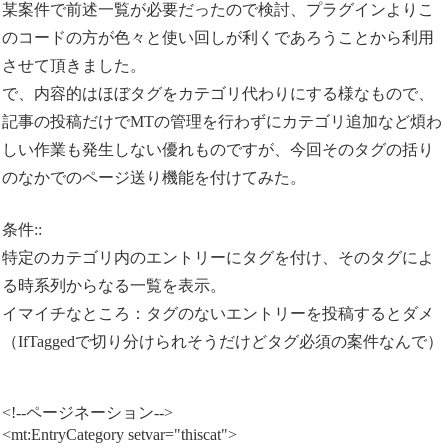
某案件で前述一覧が必要だったので検討、プラグインよりこ
のコードの方が色々と使い回しが利くであろうことから利用
させて頂きました。
で、内容的はほぼタグをカテゴリ代わりにする様なもので、
記事の投稿だけでMTの管理を行わずにカテゴリ追加など煩わ
しい作業も発生しない優れものですが、今回そのタグの括り
のなかでのページ送り機能を付けてみた。
条件::
特定のカテゴリ内のエントリーにタグを付け、そのタグによ
る時系列からなる一覧を表示。
イマイチなところ：タグのないエントリーを投稿するとダメ
（IfTaggedで切り分けられそうだけどタグ必須の案件なんで）
<!--ページネーション-->
<mt:EntryCategory setvar="thiscat">