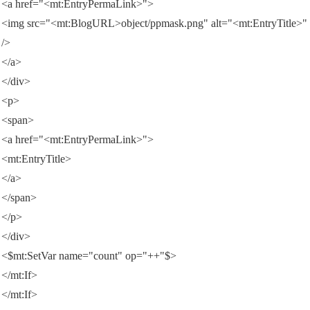
<a href="<mt:EntryPermaLink>">
<img src="<mt:BlogURL>object/ppmask.png" alt="<mt:EntryTitle>"
/>
</a>
</div>
<p>
<span>
<a href="<mt:EntryPermaLink>">
<mt:EntryTitle>
</a>
</span>
</p>
</div>
<$mt:SetVar name="count" op="++"$>
</mt:If>
</mt:If>